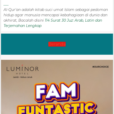
.....
Al-Qur'an adalah kitab suci umat Islam sebagai pedoman
hidup agar manusia mencapai kebahagiaan di dunia dan
akhirat, Bacalah disini
114 Surat 30 Juz: Arab, Latin dan
Terjemahan Lengkap
Beranda