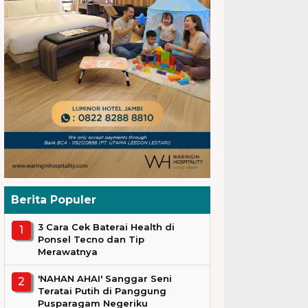
Berita Populer
3 Cara Cek Baterai Health di
Ponsel Tecno dan Tip
Merawatnya
'NAHAN AHAI' Sanggar Seni
Teratai Putih di Panggung
Pusparagam Negeriku