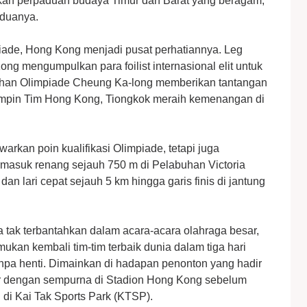
an perpaduan budaya Timur dan Barat yang beragam,
 duanya.
iade, Hong Kong menjadi pusat perhatiannya. Leg
ong mengumpulkan para foilist internasional elit untuk
tahan Olimpiade Cheung Ka-long memberikan tantangan
mpin Tim Hong Kong, Tiongkok meraih kemenangan di
arkan poin kualifikasi Olimpiade, tetapi juga
rmasuk renang sejauh 750 m di Pelabuhan Victoria
an lari cepat sejauh 5 km hingga garis finis di jantung
 tak terbantahkan dalam acara-acara olahraga besar,
ukan kembali tim-tim terbaik dunia dalam tiga hari
anpa henti. Dimainkan di hadapan penonton yang hadir
hir dengan sempurna di Stadion Hong Kong sebelum
di Kai Tak Sports Park (KTSP).