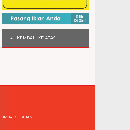
KEMBALI KE ATAS
 TIMUR, KOTA JAMBI