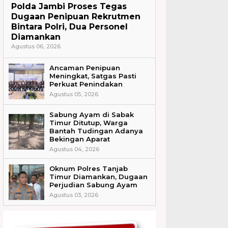
Polda Jambi Proses Tegas
Dugaan Penipuan Rekrutmen
Bintara Polri, Dua Personel
Diamankan
Agustus 06, 2026
Ancaman Penipuan
Meningkat, Satgas Pasti
Perkuat Penindakan
Agustus 05, 2026
Sabung Ayam di Sabak
Timur Ditutup, Warga
Bantah Tudingan Adanya
Bekingan Aparat
Agustus 04, 2026
Oknum Polres Tanjab
Timur Diamankan, Dugaan
Perjudian Sabung Ayam
Agustus 03, 2026