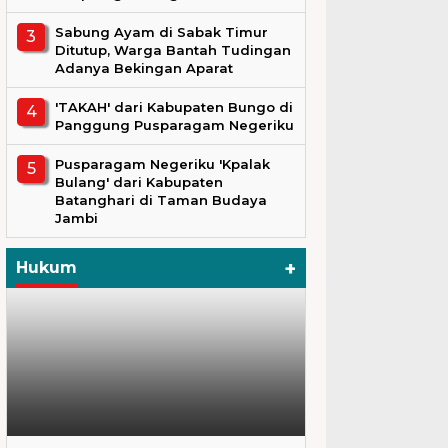
Sabung Ayam di Sabak Timur
Ditutup, Warga Bantah Tudingan
Adanya Bekingan Aparat
'TAKAH' dari Kabupaten Bungo di
Panggung Pusparagam Negeriku
Pusparagam Negeriku 'Kpalak
Bulang' dari Kabupaten
Batanghari di Taman Budaya
Jambi
+
Hukum
Hukum