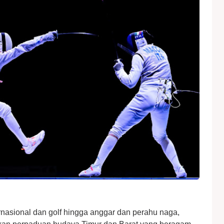
rnasional dan golf hingga anggar dan perahu naga,