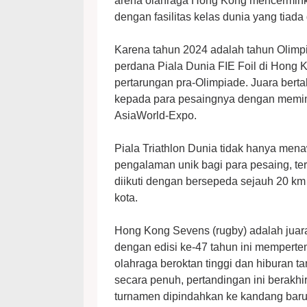
arena olahraga Hong Kong mencermink
dengan fasilitas kelas dunia yang tiada
Karena tahun 2024 adalah tahun Olimp
perdana Piala Dunia FIE Foil di Hong K
pertarungan pra-Olimpiade. Juara ber
kepada para pesaingnya dengan memi
AsiaWorld-Expo.
Piala Triathlon Dunia tidak hanya menaw
pengalaman unik bagi para pesaing, te
diikuti dengan bersepeda sejauh 20 km d
kota.
Hong Kong Sevens (rugby) adalah juara
dengan edisi ke-47 tahun ini mempertem
olahraga beroktan tinggi dan hiburan t
secara penuh, pertandingan ini berak
turnamen dipindahkan ke kandang baru 