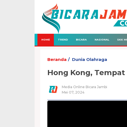
HOME
TREND
BICARA
NASIONAL
SKK M
Beranda
Dunia Olahraga
Hong Kong, Tempat 
Media Online Bicara Jambi
Mei 07, 2024