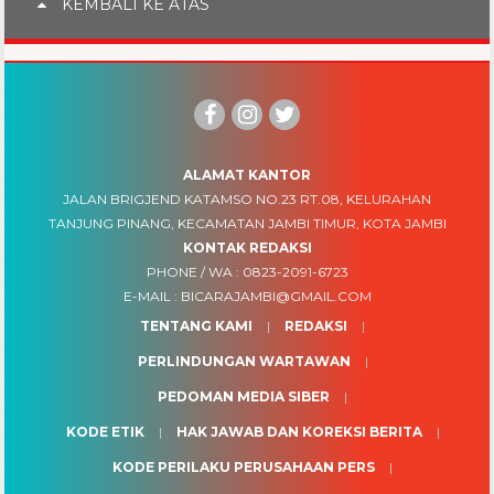
KEMBALI KE ATAS
ALAMAT KANTOR
JALAN BRIGJEND KATAMSO NO.23 RT.08, KELURAHAN
TANJUNG PINANG, KECAMATAN JAMBI TIMUR, KOTA JAMBI
KONTAK REDAKSI
PHONE / WA :
0823-2091-6723
E-MAIL :
BICARAJAMBI@GMAIL.COM
TENTANG KAMI
REDAKSI
PERLINDUNGAN WARTAWAN
PEDOMAN MEDIA SIBER
KODE ETIK
HAK JAWAB DAN KOREKSI BERITA
KODE PERILAKU PERUSAHAAN PERS