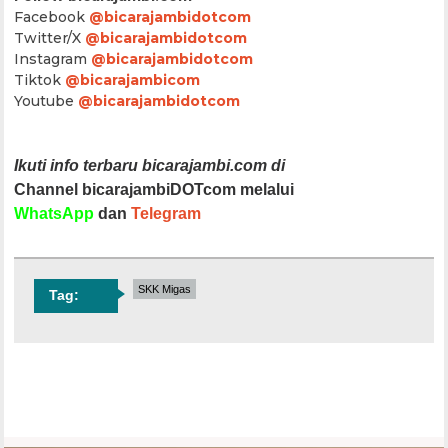
Facebook
@bicarajambidotcom
Twitter/X
@bicarajambidotcom
Instagram
@bicarajambidotcom
Tiktok
@bicarajambicom
Youtube
@bicarajambidotcom
Ikuti info terbaru bicarajambi.com di
Channel bicarajambiDOTcom melalui
WhatsApp
dan
Telegram
SKK Migas
Tag: