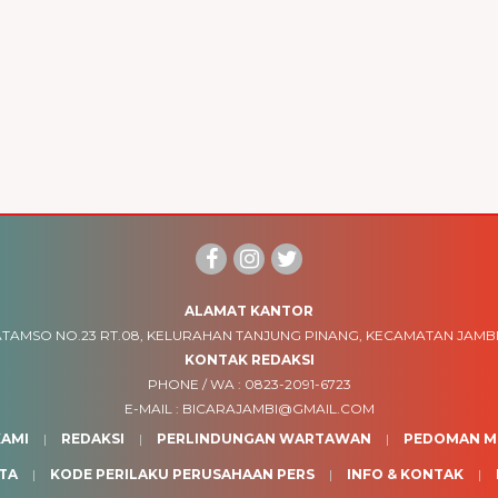
ALAMAT KANTOR
TAMSO NO.23 RT.08, KELURAHAN TANJUNG PINANG, KECAMATAN JAMBI
KONTAK REDAKSI
PHONE / WA :
0823-2091-6723
E-MAIL :
BICARAJAMBI@GMAIL.COM
AMI
REDAKSI
PERLINDUNGAN WARTAWAN
PEDOMAN ME
TA
KODE PERILAKU PERUSAHAAN PERS
INFO & KONTAK