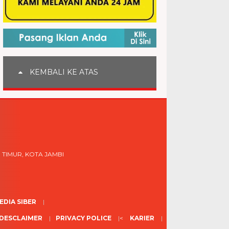
KEMBALI KE ATAS
 TIMUR, KOTA JAMBI
DIA SIBER
DESCLAIMER
PRIVACY POLICE
<
KARIER