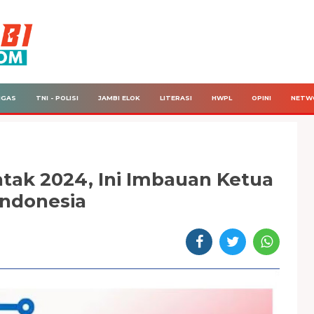
IGAS
TNI - POLISI
JAMBI ELOK
LITERASI
HWPL
OPINI
NETW
ntak 2024, Ini Imbauan Ketua
Indonesia