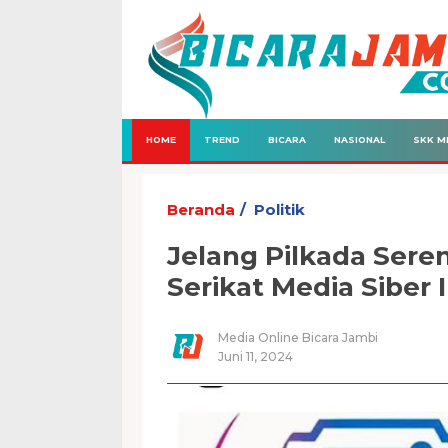
HOME
TREND
BICARA
NASIONAL
SKK M
Beranda
Politik
Jelang Pilkada Sere
Serikat Media Siber 
Media Online Bicara Jambi
Juni 11, 2024