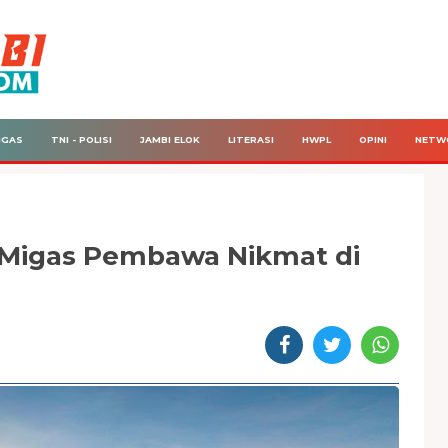
IGAS
TNI - POLISI
JAMBI ELOK
LITERASI
HWPL
OPINI
NETW
 Migas Pembawa Nikmat di