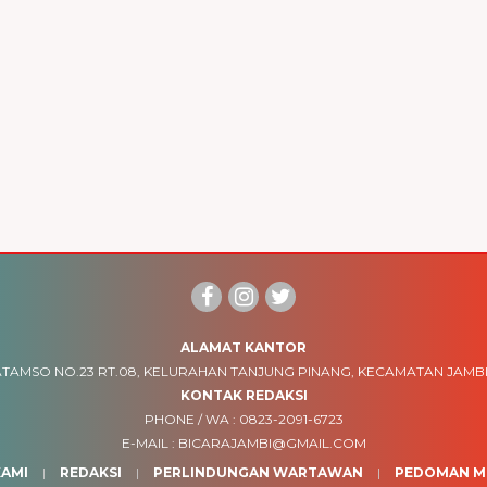
ALAMAT KANTOR
TAMSO NO.23 RT.08, KELURAHAN TANJUNG PINANG, KECAMATAN JAMBI
KONTAK REDAKSI
PHONE / WA :
0823-2091-6723
E-MAIL :
BICARAJAMBI@GMAIL.COM
AMI
REDAKSI
PERLINDUNGAN WARTAWAN
PEDOMAN ME