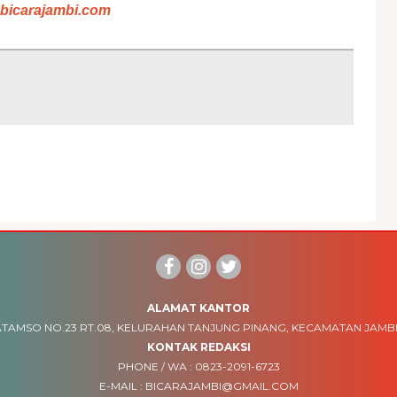
bicarajambi.com
ALAMAT KANTOR
TAMSO NO.23 RT.08, KELURAHAN TANJUNG PINANG, KECAMATAN JAMBI
KONTAK REDAKSI
PHONE / WA :
0823-2091-6723
E-MAIL :
BICARAJAMBI@GMAIL.COM