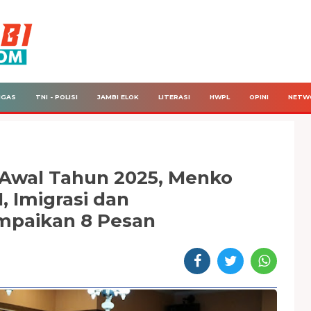
IGAS
TNI - POLISI
JAMBI ELOK
LITERASI
HWPL
OPINI
NETW
 Awal Tahun 2025, Menko
 Imigrasi dan
mpaikan 8 Pesan