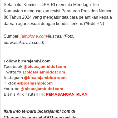
Selain itu, Komisi II DPR RI meminta Mendagri Tito
Karnavian mengusulkan revisi Peraturan Presiden Nomor
80 Tahun 2024 yang mengatur tata cara pelantikan kepala
daerah agar sesuai dengan kondisi terkini. (*/Edit:HN)
Sumber:
jambione.com
/Ilustrasi (Foto:
purwasuka.viva.co.id)
Follow bicarajambi.com
Facebook
@bicarajambidotcom
Twitter/X
@bicarajambidotcom
Instagram
@bicarajambidotcom
Tiktok
@bicarajambicom
Youtube
@bicarajambidotcom
Bisnis Klik Tautan Ini:
PEMASANGAN IKLAN
Ikuti info terbaru bicarajambi.com di
Channel bicarajambiDOTcom melalui