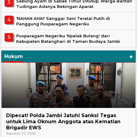
Sabung Ayam di Sabak Timur Ditutup, Warga Bantah
Tudingan Adanya Bekingan Aparat
'NAHAN AHAI' Sanggar Seni Teratai Putih di
Panggung Pusparagam Negeriku
Pusparagam Negeriku 'Kpalak Bulang' dari
Kabupaten Batanghari di Taman Budaya Jambi
+
Hukum
Headline
Dipecat! Polda Jambi Jatuhi Sanksi Tegas
untuk Lima Oknum Anggota atas Kematian
Brigadir EWS
Agustus 07, 2026