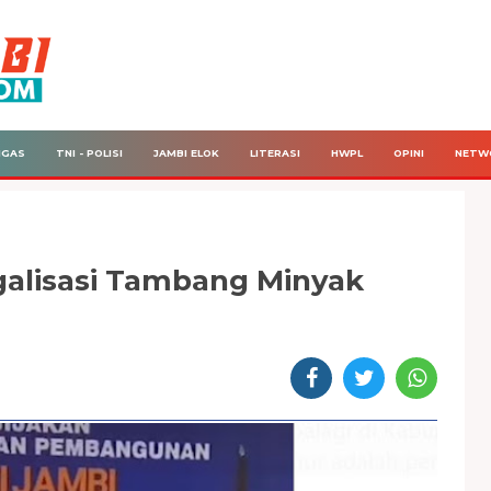
IGAS
TNI - POLISI
JAMBI ELOK
LITERASI
HWPL
OPINI
NETW
galisasi Tambang Minyak