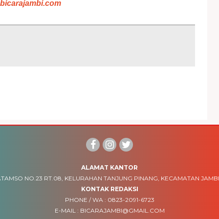
bicarajambi.com
ALAMAT KANTOR
TAMSO NO.23 RT.08, KELURAHAN TANJUNG PINANG, KECAMATAN JAMBI
KONTAK REDAKSI
PHONE / WA :
0823-2091-6723
E-MAIL :
BICARAJAMBI@GMAIL.COM