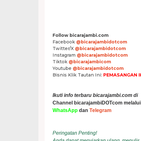
Follow bicarajambi.com
Facebook
@bicarajambidotcom
Twitter/X
@bicarajambidotcom
Instagram
@bicarajambidotcom
Tiktok
@bicarajambicom
Youtube
@bicarajambidotcom
Bisnis Klik Tautan Ini:
PEMASANGAN I
Ikuti info terbaru bicarajambi.com di
Channel bicarajambiDOTcom melalui
WhatsApp
dan
Telegram
Peringatan Penting!
Anda dapat menyiarkan ulang, menulis ul