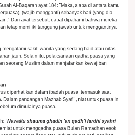
Surah Al-Baqarah ayat 184: "Maka, siapa di antara kamu
 berpuasa), (wajib mengganti) sebanyak hari (yang dia
 lain." Dari ayat tersebut, dapat dipahami bahwa mereka
n tetap memiliki tanggung jawab untuk menggantinya
g mengalami sakit, wanita yang sedang haid atau nifas,
anan jauh. Selain itu, pelaksanaan qadha puasa yang
atan seorang Muslim dalam menjalankan kewajiban
han
us diperhatikan dalam ibadah puasa, termasuk saat
alam pandangan Mazhab Syafi'i, niat untuk puasa ini
sebelum dimulainya puasa.
ah:
"
Nawaitu shauma ghadin 'an qadh'i fardhi syahri
u berniat untuk mengqadha puasa Bulan Ramadhan esok