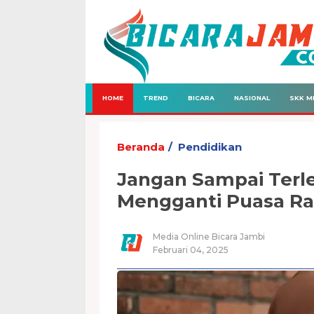
HOME
TREND
BICARA
NASIONAL
SKK M
Beranda
Pendidikan
Jangan Sampai Terle
Mengganti Puasa R
Media Online Bicara Jambi
Februari 04, 2025