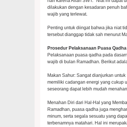
hari karena Allah SWT." Niat ini dapat 
dilakukan dengan kesadaran penuh bah
wajib yang terlewat.
Penting untuk diingat bahwa jika niat 
tersebut dianggap tidak sah menurut Ma
Prosedur Pelaksanaan Puasa Qadha
Pelaksanaan puasa qadha pada dasarn
wajib di bulan Ramadhan. Berikut adala
Makan Sahur: Sangat dianjurkan untuk 
memiliki cadangan energi yang cukup u
seseorang dapat lebih mudah menahan
Menahan Diri dari Hal-Hal yang Memba
Ramadhan, puasa qadha juga mengharu
minum, serta segala sesuatu yang dapat
terbenamnya matahari. Hal ini merupak