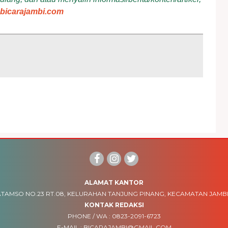
bicarajambi.com
ALAMAT KANTOR
TAMSO NO.23 RT.08, KELURAHAN TANJUNG PINANG, KECAMATAN JAMBI
KONTAK REDAKSI
PHONE / WA :
0823-2091-6723
E-MAIL :
BICARAJAMBI@GMAIL.COM