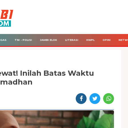
IGAS
TNI - POLISI
JAMBI ELOK
LITERASI
HWPL
OPINI
NETW
wat! Inilah Batas Waktu
amadhan