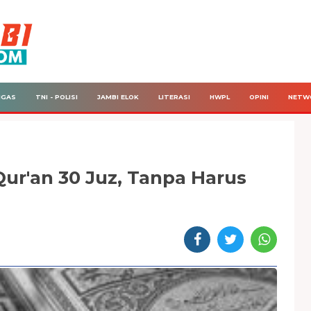
IGAS
TNI - POLISI
JAMBI ELOK
LITERASI
HWPL
OPINI
NETW
-Qur'an 30 Juz, Tanpa Harus