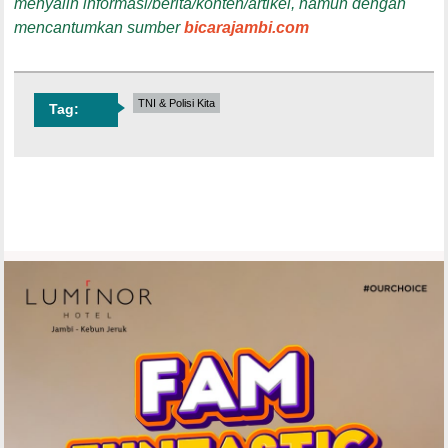
menyalin informasi/berita/konten/artikel, namun dengan
mencantumkan sumber
bicarajambi.com
TNI & Polisi Kita
Tag: