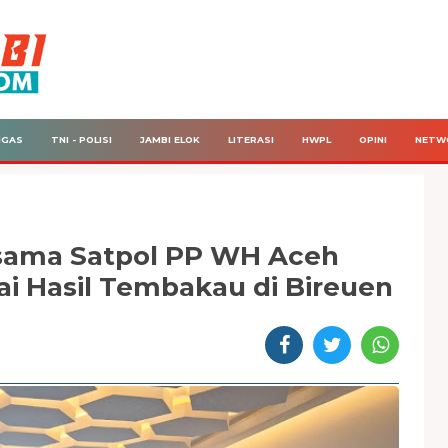
IGAS
TNI - POLISI
JAMBI ELOK
LITERASI
HWPL
OPINI
NETW
sama Satpol PP WH Aceh
kai Hasil Tembakau di Bireuen