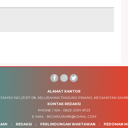
ALAMAT KANTOR
TAMSO NO.23 RT.08, KELURAHAN TANJUNG PINANG, KECAMATAN JAMBI
KONTAK REDAKSI
PHONE / WA :
0823-2091-6723
E-MAIL :
BICARAJAMBI@GMAIL.COM
AMI
REDAKSI
PERLINDUNGAN WARTAWAN
PEDOMAN ME