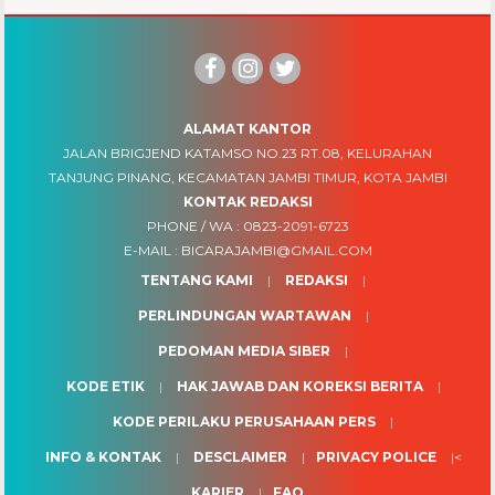
ALAMAT KANTOR
JALAN BRIGJEND KATAMSO NO.23 RT.08, KELURAHAN
TANJUNG PINANG, KECAMATAN JAMBI TIMUR, KOTA JAMBI
KONTAK REDAKSI
PHONE / WA :
0823-2091-6723
E-MAIL :
BICARAJAMBI@GMAIL.COM
TENTANG KAMI
REDAKSI
PERLINDUNGAN WARTAWAN
PEDOMAN MEDIA SIBER
KODE ETIK
HAK JAWAB DAN KOREKSI BERITA
KODE PERILAKU PERUSAHAAN PERS
INFO & KONTAK
DESCLAIMER
PRIVACY POLICE
<
KARIER
FAQ