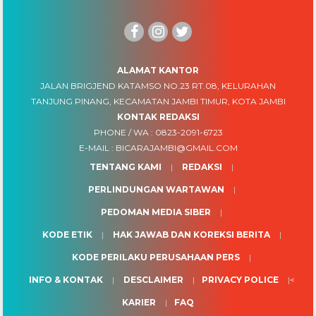
ALAMAT KANTOR
JALAN BRIGJEND KATAMSO NO.23 RT.08, KELURAHAN
TANJUNG PINANG, KECAMATAN JAMBI TIMUR, KOTA JAMBI
KONTAK REDAKSI
PHONE / WA :
0823-2091-6723
E-MAIL :
BICARAJAMBI@GMAIL.COM
TENTANG KAMI
REDAKSI
PERLINDUNGAN WARTAWAN
PEDOMAN MEDIA SIBER
KODE ETIK
HAK JAWAB DAN KOREKSI BERITA
KODE PERILAKU PERUSAHAAN PERS
INFO & KONTAK
DESCLAIMER
PRIVACY POLICE
<
KARIER
FAQ