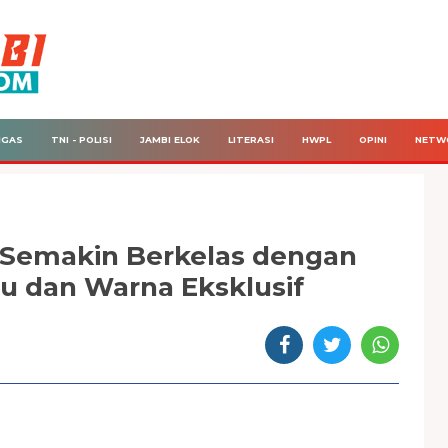
IGAS
TNI - POLISI
JAMBI ELOK
LITERASI
HWPL
OPINI
NETW
 Semakin Berkelas dengan
u dan Warna Eksklusif