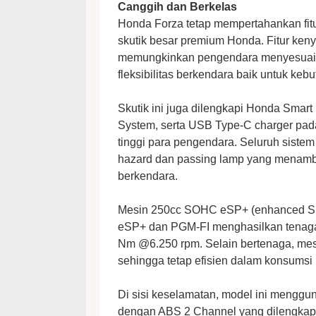
Canggih dan Berkelas
Honda Forza tetap mempertahankan fitur
skutik besar premium Honda. Fitur keny
memungkinkan pengendara menyesuaika
fleksibilitas berkendara baik untuk ke
Skutik ini juga dilengkapi Honda Smar
System, serta USB Type-C charger pad
tinggi para pengendara. Seluruh sis
hazard dan passing lamp yang menambah
berkendara.
Mesin 250cc SOHC eSP+ (enhanced Sma
eSP+ dan PGM-FI menghasilkan tenaga
Nm @6.250 rpm. Selain bertenaga, mes
sehingga tetap efisien dalam konsumsi
Di sisi keselamatan, model ini mengg
dengan ABS 2 Channel yang dilengkapi