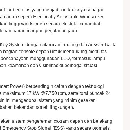
-fitur berkelas yang menjadi ciri khasnya sebagai
amanan seperti Electrically Adjustable Windscreen
n tinggi windscreen secara elektrik, menambah
butuhan harian maupun perjalanan jauh.
t Key System dengan alarm anti-maling dan Answer Back
a bagian console depan untuk mendukung mobilitas
tem pencahayaan menggunakan LED, termasuk lampu
 keamanan dan visibilitas di berbagai situasi
rt Power) berpendingin cairan dengan teknologi
 maksimum 17 kW @7.750 rpm, serta torsi puncak 24
in ini mengadopsi sistem yang minim gesekan
 bahan bakar dan ramah lingkungan.
unakan sistem pengereman cakram depan dan belakang
 Emergency Stop Signal (ESS) yang secara otomatis