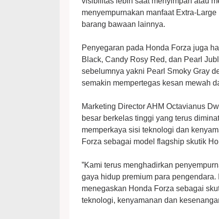
visibilitas lebih saat menyimpan atau 
menyempurnakan manfaat Extra-Large
barang bawaan lainnya.
Penyegaran pada Honda Forza juga hadi
Black, Candy Rosy Red, dan Pearl Jub
sebelumnya yakni Pearl Smoky Gray den
semakin mempertegas kesan mewah dan
Marketing Director AHM Octavianus Dw
besar berkelas tinggi yang terus dimin
memperkaya sisi teknologi dan kenyam
Forza sebagai model flagship skutik H
”Kami terus menghadirkan penyempur
gaya hidup premium para pengendara. Pe
menegaskan Honda Forza sebagai skut
teknologi, kenyamanan dan kesenangan