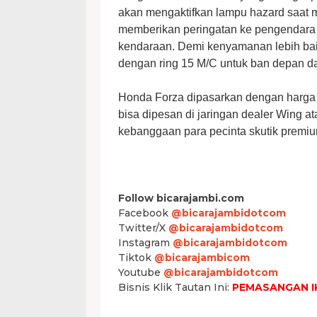
akan mengaktifkan lampu hazard saat
memberikan peringatan ke pengendara d
kendaraan. Demi kenyamanan lebih bai
dengan ring 15 M/C untuk ban depan d
Honda Forza dipasarkan dengan harga
bisa dipesan di jaringan dealer Wing 
kebanggaan para pecinta skutik premium
Follow bicarajambi.com
Facebook
@bicarajambidotcom
Twitter/X
@bicarajambidotcom
Instagram
@bicarajambidotcom
Tiktok
@bicarajambicom
Youtube
@bicarajambidotcom
Bisnis Klik Tautan Ini:
PEMASANGAN I