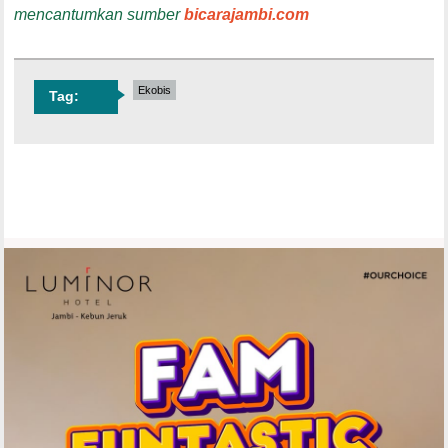
mencantumkan sumber
bicarajambi.com
Ekobis
Tag: