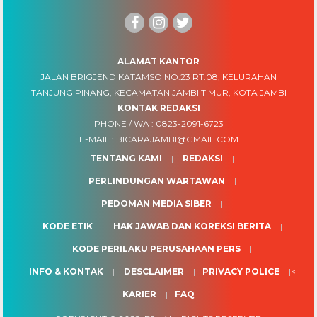
ALAMAT KANTOR
JALAN BRIGJEND KATAMSO NO.23 RT.08, KELURAHAN
TANJUNG PINANG, KECAMATAN JAMBI TIMUR, KOTA JAMBI
KONTAK REDAKSI
PHONE / WA :
0823-2091-6723
E-MAIL :
BICARAJAMBI@GMAIL.COM
TENTANG KAMI
REDAKSI
PERLINDUNGAN WARTAWAN
PEDOMAN MEDIA SIBER
KODE ETIK
HAK JAWAB DAN KOREKSI BERITA
KODE PERILAKU PERUSAHAAN PERS
INFO & KONTAK
DESCLAIMER
PRIVACY POLICE
<
KARIER
FAQ