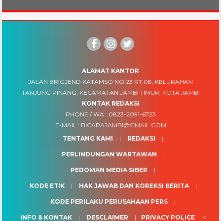
ALAMAT KANTOR
JALAN BRIGJEND KATAMSO NO.23 RT.08, KELURAHAN
TANJUNG PINANG, KECAMATAN JAMBI TIMUR, KOTA JAMBI
KONTAK REDAKSI
PHONE / WA :
0823-2091-6723
E-MAIL :
BICARAJAMBI@GMAIL.COM
TENTANG KAMI
REDAKSI
PERLINDUNGAN WARTAWAN
PEDOMAN MEDIA SIBER
KODE ETIK
HAK JAWAB DAN KOREKSI BERITA
KODE PERILAKU PERUSAHAAN PERS
INFO & KONTAK
DESCLAIMER
PRIVACY POLICE
<