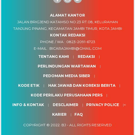
ALAMAT KANTOR
JALAN BRIGJEND KATAMSO NO.23 RT.08, KELURAHAN
TANJUNG PINANG, KECAMATAN JAMBI TIMUR, KOTA JAMBI
KONTAK REDAKSI
PHONE / WA :
0823-2091-6723
E-MAIL :
BICARAJAMBI@GMAIL.COM
TENTANG KAMI
REDAKSI
PERLINDUNGAN WARTAWAN
PEDOMAN MEDIA SIBER
KODE ETIK
HAK JAWAB DAN KOREKSI BERITA
KODE PERILAKU PERUSAHAAN PERS
INFO & KONTAK
DESCLAIMER
PRIVACY POLICE
<
KARIER
FAQ
COPYRIGHT © 2022.
BJ
- ALL RIGHTS RESERVED