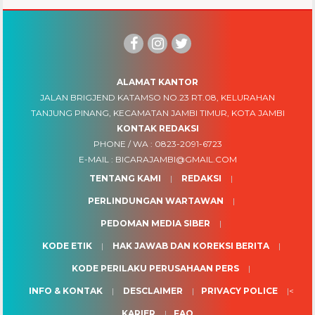
ALAMAT KANTOR
JALAN BRIGJEND KATAMSO NO.23 RT.08, KELURAHAN
TANJUNG PINANG, KECAMATAN JAMBI TIMUR, KOTA JAMBI
KONTAK REDAKSI
PHONE / WA :
0823-2091-6723
E-MAIL :
BICARAJAMBI@GMAIL.COM
TENTANG KAMI
REDAKSI
PERLINDUNGAN WARTAWAN
PEDOMAN MEDIA SIBER
KODE ETIK
HAK JAWAB DAN KOREKSI BERITA
KODE PERILAKU PERUSAHAAN PERS
INFO & KONTAK
DESCLAIMER
PRIVACY POLICE
<
KARIER
FAQ