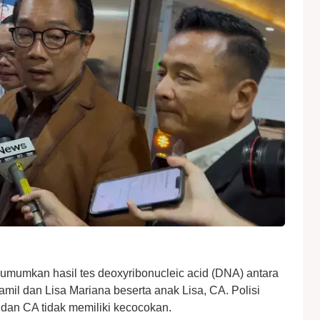
umumkan hasil tes deoxyribonucleic acid (DNA) antara
il dan Lisa Mariana beserta anak Lisa, CA. Polisi
an CA tidak memiliki kecocokan.