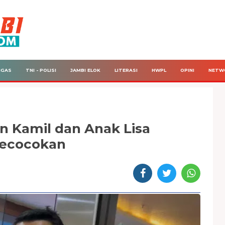
IGAS
TNI - POLISI
JAMBI ELOK
LITERASI
HWPL
OPINI
NETW
n Kamil dan Anak Lisa
Kecocokan