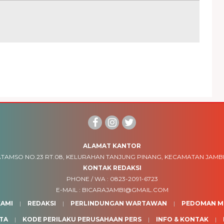
ALAMAT KANTOR
TAMSO NO.23 RT.08, KELURAHAN TANJUNG PINANG, KECAMATAN JAMBI
KONTAK REDAKSI
PHONE / WA :
0823-2091-6723
E-MAIL :
BICARAJAMBI@GMAIL.COM
AMI
REDAKSI
PERLINDUNGAN WARTAWAN
PEDOMAN ME
TA
KODE PERILAKU PERUSAHAAN PERS
INFO & KONTAK