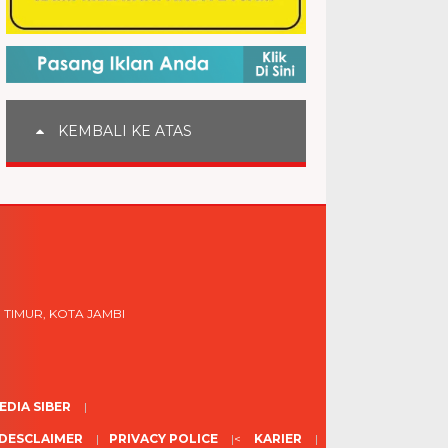
KEMBALI KE ATAS
 TIMUR, KOTA JAMBI
DIA SIBER
DESCLAIMER
PRIVACY POLICE
<
KARIER