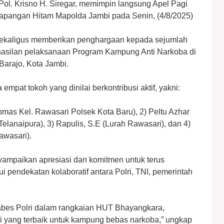
Pol. Krisno H. Siregar, memimpin langsung Apel Pagi
Lapangan Hitam Mapolda Jambi pada Senin, (4/8/2025)
sekaligus memberikan penghargaan kepada sejumlah
rhasilan pelaksanaan Program Kampung Anti Narkoba di
arajo, Kota Jambi.
mpat tokoh yang dinilai berkontribusi aktif, yakni:
bmas Kel. Rawasari Polsek Kota Baru), 2) Peltu Azhar
lanaipura), 3) Rapulis, S.E (Lurah Rawasari), dan 4)
awasari).
ampaikan apresiasi dan komitmen untuk terus
 pendekatan kolaboratif antara Polri, TNI, pemerintah
Mabes Polri dalam rangkaian HUT Bhayangkara,
i yang terbaik untuk kampung bebas narkoba,” ungkap