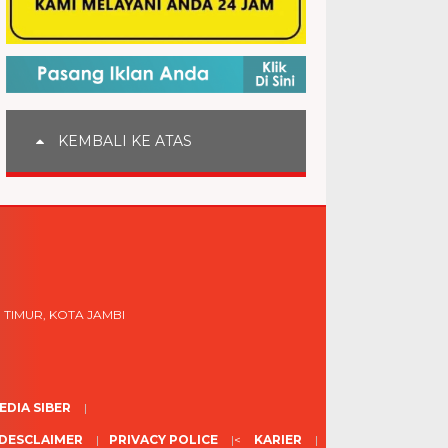
KEMBALI KE ATAS
 TIMUR, KOTA JAMBI
DIA SIBER
DESCLAIMER
PRIVACY POLICE
<
KARIER