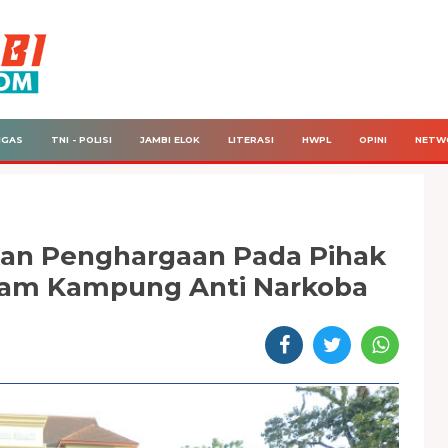
IGAS
TNI - POLISI
JAMBI ELOK
LITERASI
HWPL
OPINI
NETW
kan Penghargaan Pada Pihak
ram Kampung Anti Narkoba