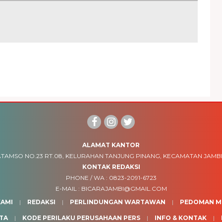
ALAMAT KANTOR
TAMSO NO.23 RT.08, KELURAHAN TANJUNG PINANG, KECAMATAN JAMBI
KONTAK REDAKSI
PHONE / WA :
0823-2091-6723
E-MAIL :
BICARAJAMBI@GMAIL.COM
AMI
REDAKSI
PERLINDUNGAN WARTAWAN
PEDOMAN ME
TA
KODE PERILAKU PERUSAHAAN PERS
INFO & KONTAK