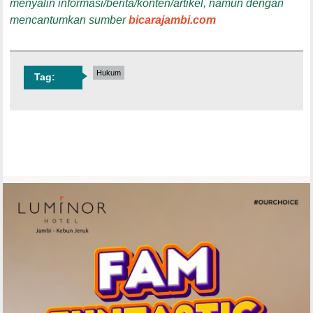
menyalin informasi/berita/konten/artikel, namun dengan
mencantumkan sumber
bicarajambi.com
Hukum
Tag: