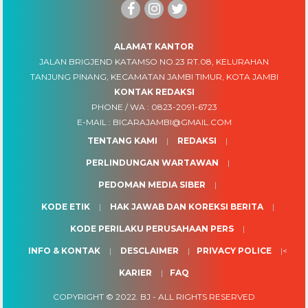
ALAMAT KANTOR
JALAN BRIGJEND KATAMSO NO.23 RT.08, KELURAHAN
TANJUNG PINANG, KECAMATAN JAMBI TIMUR, KOTA JAMBI
KONTAK REDAKSI
PHONE / WA :
0823-2091-6723
E-MAIL :
BICARAJAMBI@GMAIL.COM
TENTANG KAMI
REDAKSI
PERLINDUNGAN WARTAWAN
PEDOMAN MEDIA SIBER
KODE ETIK
HAK JAWAB DAN KOREKSI BERITA
KODE PERILAKU PERUSAHAAN PERS
INFO & KONTAK
DESCLAIMER
PRIVACY POLICE
<
KARIER
FAQ
COPYRIGHT © 2022.
BJ
- ALL RIGHTS RESERVED