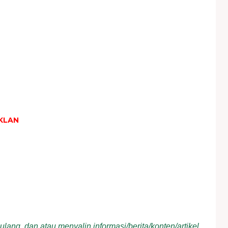
KLAN
ang, dan atau menyalin informasi/berita/konten/artikel,