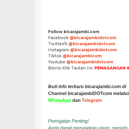
Follow bicarajambi.com
Facebook
@bicarajambidotcom
Twitter/X
@bicarajambidotcom
Instagram
@bicarajambidotcom
Tiktok
@bicarajambicom
Youtube
@bicarajambidotcom
Bisnis Klik Tautan Ini:
PEMASANGAN I
Ikuti info terbaru bicarajambi.com di
Channel bicarajambiDOTcom melalui
WhatsApp
dan
Telegram
Peringatan Penting!
Anda dapat menyiarkan ulang, menulis ul