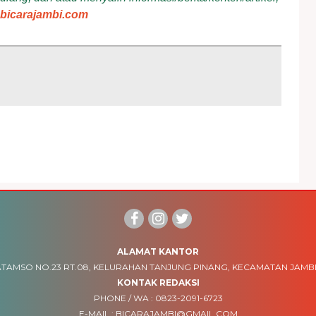
bicarajambi.com
ALAMAT KANTOR
TAMSO NO.23 RT.08, KELURAHAN TANJUNG PINANG, KECAMATAN JAMBI
KONTAK REDAKSI
PHONE / WA :
0823-2091-6723
E-MAIL :
BICARAJAMBI@GMAIL.COM