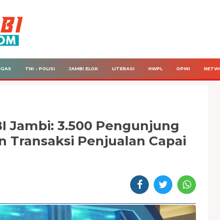
IGAS
TNI - POLISI
JAMBI ELOK
LITERASI
HWPL
OPINI
NETW
BI Jambi: 3.500 Pengunjung
 Transaksi Penjualan Capai