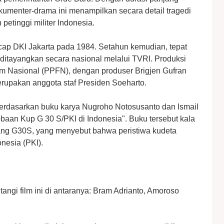
dokumenter-drama ini menampilkan secara detail tragedi
etinggi militer Indonesia.
ancap DKI Jakarta pada 1984. Setahun kemudian, tepat
 ditayangkan secara nasional melalui TVRI. Produksi
ilm Nasional (PPFN), dengan produser Brigjen Gufran
erupakan anggota staf Presiden Soeharto.
erdasarkan buku karya Nugroho Notosusanto dan Ismail
baan Kup G 30 S/PKI di Indonesia". Buku tersebut kala
ntang G30S, yang menyebut bahwa peristiwa kudeta
onesia (PKI).
angi film ini di antaranya: Bram Adrianto, Amoroso