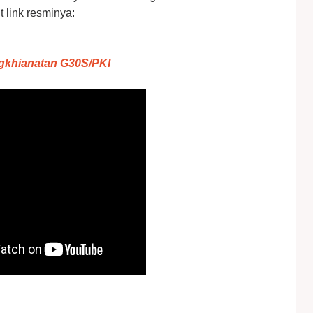
 link resminya:
ngkhianatan G30S/PKI