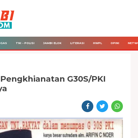
IGAS
TNI - POLISI
JAMBI ELOK
LITERASI
HWPL
OPINI
NETW
m Pengkhianatan G30S/PKI
ya