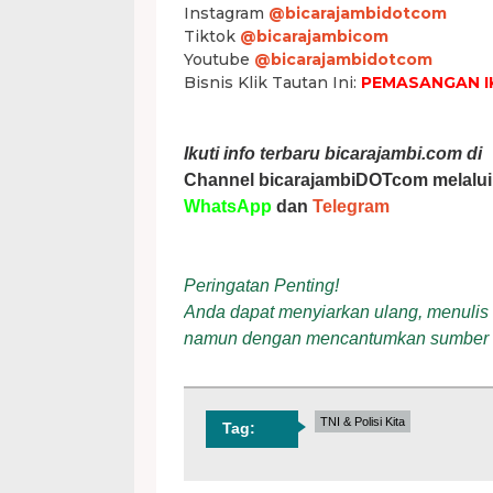
Instagram
@bicarajambidotcom
Tiktok
@bicarajambicom
Youtube
@bicarajambidotcom
Bisnis Klik Tautan Ini:
PEMASANGAN I
Ikuti info terbaru bicarajambi.com di
Channel bicarajambiDOTcom melalui
WhatsApp
dan
Telegram
Peringatan Penting!
Anda dapat menyiarkan ulang, menulis ul
namun dengan mencantumkan sumber
TNI & Polisi Kita
Tag: