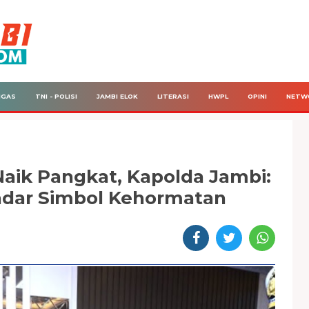
IGAS
TNI - POLISI
JAMBI ELOK
LITERASI
HWPL
OPINI
NETW
Naik Pangkat, Kapolda Jambi:
adar Simbol Kehormatan