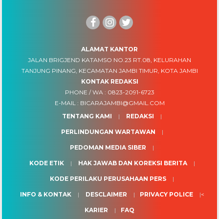
ALAMAT KANTOR
JALAN BRIGJEND KATAMSO NO.23 RT.08, KELURAHAN
TANJUNG PINANG, KECAMATAN JAMBI TIMUR, KOTA JAMBI
KONTAK REDAKSI
PHONE / WA :
0823-2091-6723
E-MAIL :
BICARAJAMBI@GMAIL.COM
TENTANG KAMI
REDAKSI
PERLINDUNGAN WARTAWAN
PEDOMAN MEDIA SIBER
KODE ETIK
HAK JAWAB DAN KOREKSI BERITA
KODE PERILAKU PERUSAHAAN PERS
INFO & KONTAK
DESCLAIMER
PRIVACY POLICE
<
KARIER
FAQ