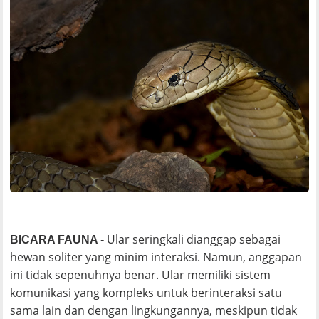
Ular seringkali dianggap sebagai
BICARA FAUNA
-
hewan soliter yang minim interaksi. Namun, anggapan
ini tidak sepenuhnya benar. Ular memiliki sistem
komunikasi yang kompleks untuk berinteraksi satu
sama lain dan dengan lingkungannya, meskipun tidak