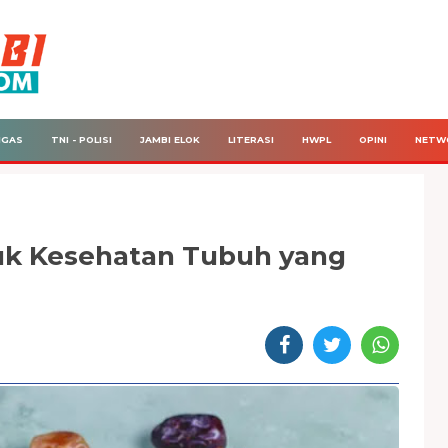
IGAS
TNI - POLISI
JAMBI ELOK
LITERASI
HWPL
OPINI
NETW
uk Kesehatan Tubuh yang