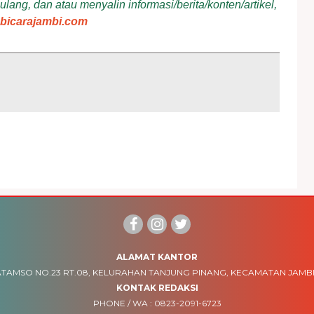
ang, dan atau menyalin informasi/berita/konten/artikel,
bicarajambi.com
ALAMAT KANTOR
TAMSO NO.23 RT.08, KELURAHAN TANJUNG PINANG, KECAMATAN JAMBI
KONTAK REDAKSI
PHONE / WA :
0823-2091-6723