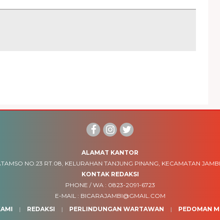
ALAMAT KANTOR
TAMSO NO.23 RT.08, KELURAHAN TANJUNG PINANG, KECAMATAN JAMBI
KONTAK REDAKSI
PHONE / WA :
0823-2091-6723
E-MAIL :
BICARAJAMBI@GMAIL.COM
AMI
REDAKSI
PERLINDUNGAN WARTAWAN
PEDOMAN ME