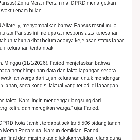
(Pansus) Zona Merah Pertamina, DPRD menargetkan
m waktu enam bulan.
 Alfarelly, menyampaikan bahwa Pansus resmi mulai
entukan Pansus ini merupakan respons atas keresahan
tahun-tahun akibat belum adanya kejelasan status lahan
juh kelurahan terdampak.
, Minggu (11/1/2026), Faried menjelaskan bahwa
 pada penghimpunan data dan fakta lapangan secara
wakilan warga dari tujuh kelurahan untuk mendengar
 lahan, serta kondisi faktual yang terjadi di lapangan.
an fakta. Kami ingin mendengar langsung dari
ng keliru dan merugikan warga,” ujar Faried.
PRD Kota Jambi, terdapat sekitar 5.506 bidang tanah
na Merah Pertamina. Namun demikian, Faried
 final dan masih akan dilakukan validasi ulang guna