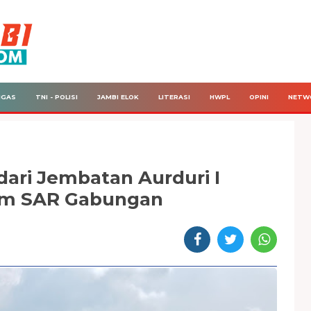
IGAS
TNI - POLISI
JAMBI ELOK
LITERASI
HWPL
OPINI
NETW
dari Jembatan Aurduri I
im SAR Gabungan