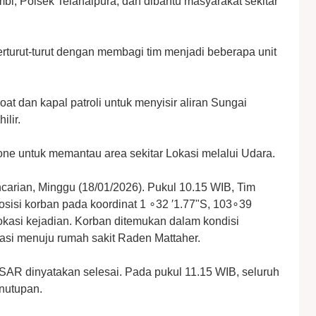
bi, Polsek Telanaipura, dan dibantu masyarakat sekitar
erturut-turut dengan membagi tim menjadi beberapa unit
at dan kapal patroli untuk menyisir aliran Sungai
ilir.
e untuk memantau area sekitar Lokasi melalui Udara.
encarian, Minggu (18/01/2026). Pukul 10.15 WIB, Tim
si korban pada koordinat 1 ∘32 ′1.77"S, 103∘39
lokasi kejadian. Korban ditemukan dalam kondisi
asi menuju rumah sakit Raden Mattaher.
SAR dinyatakan selesai. Pada pukul 11.15 WIB, seluruh
enutupan.