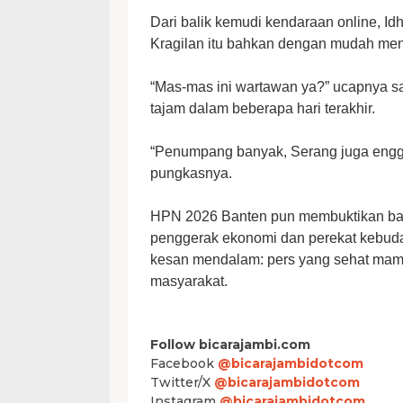
Dari balik kemudi kendaraan online, 
Kragilan itu bahkan dengan mudah me
“Mas-mas ini wartawan ya?” ucapnya s
tajam dalam beberapa hari terakhir.
“Penumpang banyak, Serang juga enggak
pungkasnya.
HPN 2026 Banten pun membuktikan bahw
penggerak ekonomi dan perekat kebuda
kesan mendalam: pers yang sehat mam
masyarakat.
Follow bicarajambi.com
Facebook
@bicarajambidotcom
Twitter/X
@bicarajambidotcom
Instagram
@bicarajambidotcom