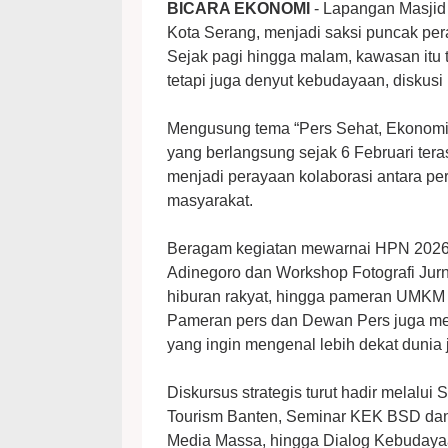
BICARA EKONOMI
- Lapangan Masjid
Kota Serang, menjadi saksi puncak per
Sejak pagi hingga malam, kawasan itu t
tetapi juga denyut kebudayaan, diskusi i
Mengusung tema “Pers Sehat, Ekonomi
yang berlangsung sejak 6 Februari tera
menjadi perayaan kolaborasi antara pe
masyarakat.
Beragam kegiatan mewarnai HPN 2026 B
Adinegoro dan Workshop Fotografi Jur
hiburan rakyat, hingga pameran UMKM
Pameran pers dan Dewan Pers juga men
yang ingin mengenal lebih dekat dunia ju
Diskursus strategis turut hadir melalui
Tourism Banten, Seminar KEK BSD da
Media Massa, hingga Dialog Kebudayaa