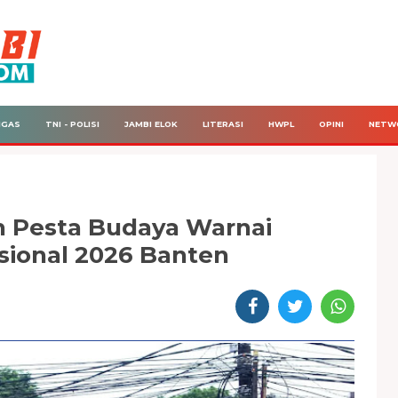
IGAS
TNI - POLISI
JAMBI ELOK
LITERASI
HWPL
OPINI
NETW
 Pesta Budaya Warnai
sional 2026 Banten