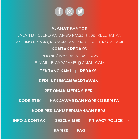
ALAMAT KANTOR
JALAN BRIGJEND KATAMSO NO.23 RT.08, KELURAHAN
TANJUNG PINANG, KECAMATAN JAMBI TIMUR, KOTA JAMBI
KONTAK REDAKSI
PHONE / WA :
0823-2091-6723
E-MAIL :
BICARAJAMBI@GMAIL.COM
TENTANG KAMI
REDAKSI
PERLINDUNGAN WARTAWAN
PEDOMAN MEDIA SIBER
KODE ETIK
HAK JAWAB DAN KOREKSI BERITA
KODE PERILAKU PERUSAHAAN PERS
INFO & KONTAK
DESCLAIMER
PRIVACY POLICE
<
KARIER
FAQ