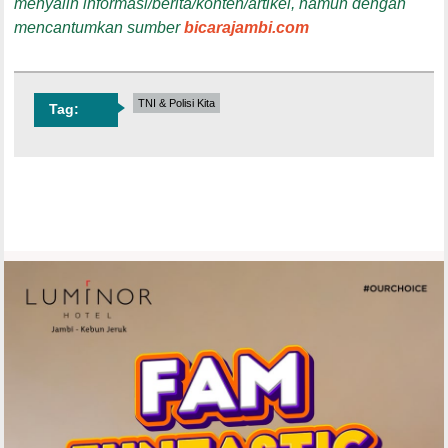
menyalin informasi/berita/konten/artikel, namun dengan
mencantumkan sumber
bicarajambi.com
TNI & Polisi Kita
Tag: