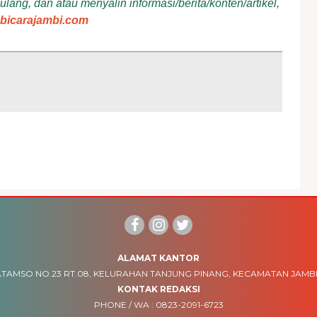
ang, dan atau menyalin informasi/berita/konten/artikel,
bicarajambi.com
ALAMAT KANTOR
TAMSO NO.23 RT.08, KELURAHAN TANJUNG PINANG, KECAMATAN JAMBI
KONTAK REDAKSI
PHONE / WA :
0823-2091-6723