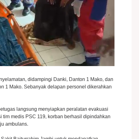
enyelamatan, didampingi Danki, Danton 1 Mako, dan
on 1 Mako. Sebanyak delapan personel dikerahkan
 petugas langsung menyiapkan peralatan evakuasi
i tim medis PSC 119, korban berhasil dipindahkan
uju ambulans.
 Sakit Baiturrahim Jambi untuk mendapatkan