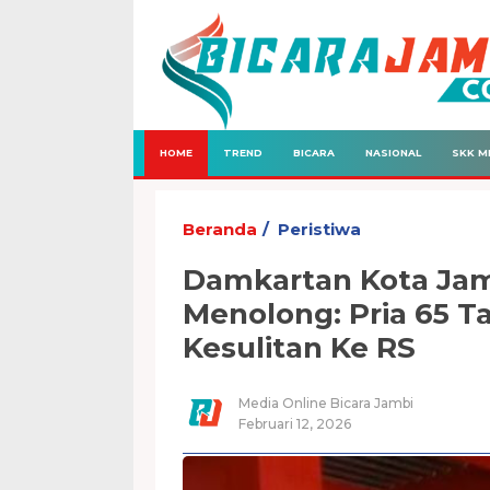
HOME
TREND
BICARA
NASIONAL
SKK M
Beranda
Peristiwa
Damkartan Kota Jamb
Menolong: Pria 65 T
Kesulitan Ke RS
Media Online Bicara Jambi
Februari 12, 2026