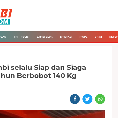
IGAS
TNI - POLISI
JAMBI ELOK
LITERASI
HWPL
OPINI
NETW
i selalu Siap dan Siaga
ahun Berbobot 140 Kg