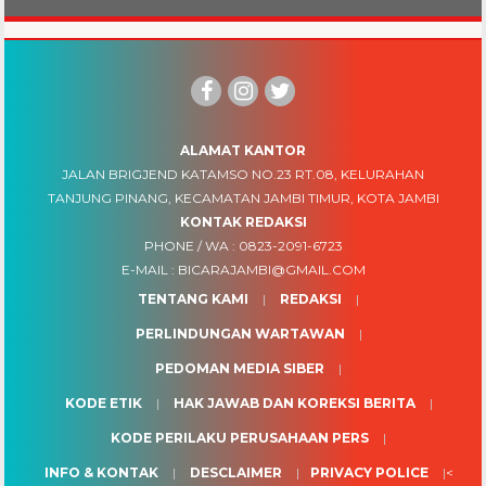
ALAMAT KANTOR
JALAN BRIGJEND KATAMSO NO.23 RT.08, KELURAHAN
TANJUNG PINANG, KECAMATAN JAMBI TIMUR, KOTA JAMBI
KONTAK REDAKSI
PHONE / WA :
0823-2091-6723
E-MAIL :
BICARAJAMBI@GMAIL.COM
TENTANG KAMI
REDAKSI
PERLINDUNGAN WARTAWAN
PEDOMAN MEDIA SIBER
KODE ETIK
HAK JAWAB DAN KOREKSI BERITA
KODE PERILAKU PERUSAHAAN PERS
INFO & KONTAK
DESCLAIMER
PRIVACY POLICE
<