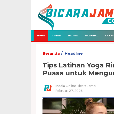
HOME
TREND
BICARA
NASIONAL
SKK M
Beranda
Headline
Tips Latihan Yoga R
Puasa untuk Mengur
Media Online Bicara Jambi
Februari 27, 2026