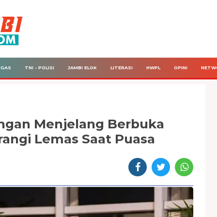
IGAS
TNI - POLISI
JAMBI ELOK
LITERASI
HWPL
OPINI
NETW
ingan Menjelang Berbuka
angi Lemas Saat Puasa