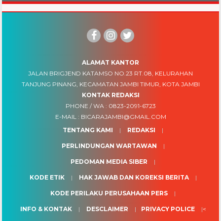
ALAMAT KANTOR
JALAN BRIGJEND KATAMSO NO.23 RT.08, KELURAHAN
TANJUNG PINANG, KECAMATAN JAMBI TIMUR, KOTA JAMBI
KONTAK REDAKSI
PHONE / WA :
0823-2091-6723
E-MAIL :
BICARAJAMBI@GMAIL.COM
TENTANG KAMI
REDAKSI
PERLINDUNGAN WARTAWAN
PEDOMAN MEDIA SIBER
KODE ETIK
HAK JAWAB DAN KOREKSI BERITA
KODE PERILAKU PERUSAHAAN PERS
INFO & KONTAK
DESCLAIMER
PRIVACY POLICE
<