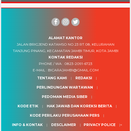
ALAMAT KANTOR
JALAN BRIGJEND KATAMSO NO.23 RT.08, KELURAHAN
TANJUNG PINANG, KECAMATAN JAMBI TIMUR, KOTA JAMBI
KONTAK REDAKSI
PHONE / WA :
0823-2091-6723
E-MAIL :
BICARAJAMBI@GMAIL.COM
TENTANG KAMI
REDAKSI
PERLINDUNGAN WARTAWAN
PEDOMAN MEDIA SIBER
KODE ETIK
HAK JAWAB DAN KOREKSI BERITA
KODE PERILAKU PERUSAHAAN PERS
INFO & KONTAK
DESCLAIMER
PRIVACY POLICE
<