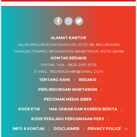
ALAMAT KANTOR
JALAN BRIGJEND KATAMSO NO.23 RT.08, KELURAHAN
TANJUNG PINANG, KECAMATAN JAMBI TIMUR, KOTA JAMBI
KONTAK REDAKSI
PHONE / WA :
0823-2091-6723
E-MAIL :
BICARAJAMBI@GMAIL.COM
TENTANG KAMI
REDAKSI
PERLINDUNGAN WARTAWAN
PEDOMAN MEDIA SIBER
KODE ETIK
HAK JAWAB DAN KOREKSI BERITA
KODE PERILAKU PERUSAHAAN PERS
INFO & KONTAK
DESCLAIMER
PRIVACY POLICE
<