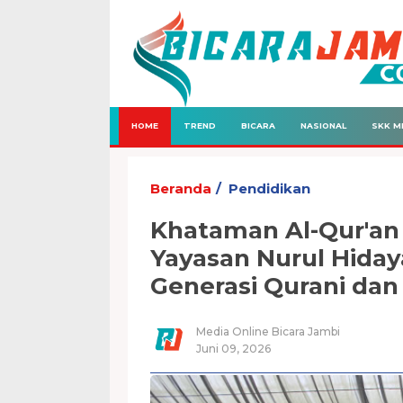
HOME
TREND
BICARA
NASIONAL
SKK M
Beranda
Pendidikan
Khataman Al-Qur'an
Yayasan Nurul Hiday
Generasi Qurani dan
Media Online Bicara Jambi
Juni 09, 2026