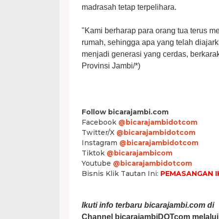
madrasah tetap terpelihara.
"Kami berharap para orang tua terus m
rumah, sehingga apa yang telah diajar
menjadi generasi yang cerdas, berkarak
Provinsi Jambi/*)
Follow bicarajambi.com
Facebook
@bicarajambidotcom
Twitter/X
@bicarajambidotcom
Instagram
@bicarajambidotcom
Tiktok
@bicarajambicom
Youtube
@bicarajambidotcom
Bisnis Klik Tautan Ini:
PEMASANGAN I
Ikuti info terbaru bicarajambi.com di
Channel bicarajambiDOTcom melalui