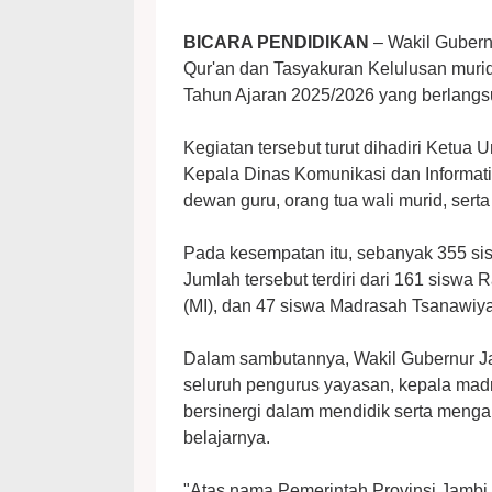
BICARA PENDIDIKAN
– Wakil Gubern
Qur'an dan Tasyakuran Kelulusan muri
Tahun Ajaran 2025/2026 yang berlangsu
Kegiatan tersebut turut dihadiri Ketu
Kepala Dinas Komunikasi dan Informati
dewan guru, orang tua wali murid, serta
Pada kesempatan itu, sebanyak 355 sis
Jumlah tersebut terdiri dari 161 siswa 
(MI), dan 47 siswa Madrasah Tsanawiya
Dalam sambutannya, Wakil Gubernur J
seluruh pengurus yayasan, kepala mad
bersinergi dalam mendidik serta meng
belajarnya.
"Atas nama Pemerintah Provinsi Jambi