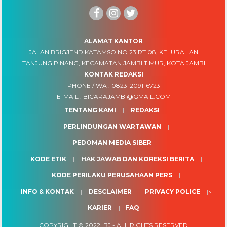
ALAMAT KANTOR
JALAN BRIGJEND KATAMSO NO.23 RT.08, KELURAHAN
TANJUNG PINANG, KECAMATAN JAMBI TIMUR, KOTA JAMBI
KONTAK REDAKSI
PHONE / WA :
0823-2091-6723
E-MAIL :
BICARAJAMBI@GMAIL.COM
TENTANG KAMI
REDAKSI
PERLINDUNGAN WARTAWAN
PEDOMAN MEDIA SIBER
KODE ETIK
HAK JAWAB DAN KOREKSI BERITA
KODE PERILAKU PERUSAHAAN PERS
INFO & KONTAK
DESCLAIMER
PRIVACY POLICE
<
KARIER
FAQ
COPYRIGHT © 2022.
BJ
- ALL RIGHTS RESERVED