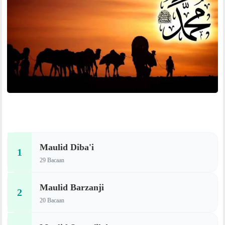
Maulid Diba'i
1
29 Bacaan
Maulid Barzanji
2
20 Bacaan