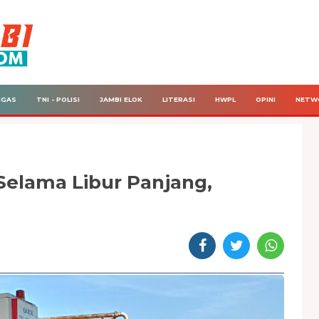
IGAS
TNI - POLISI
JAMBI ELOK
LITERASI
HWPL
OPINI
NETW
Selama Libur Panjang,