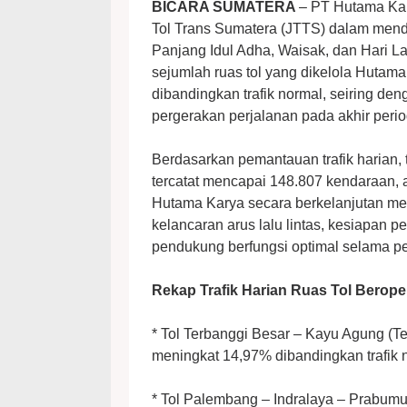
BICARA SUMATERA
– PT Hutama Kar
Tol Trans Sumatera (JTTS) dalam mend
Panjang Idul Adha, Waisak, dan Hari Lah
sejumlah ruas tol yang dikelola Hutam
dibandingkan trafik normal, seiring den
pergerakan perjalanan pada akhir perio
Berdasarkan pemantauan trafik harian, 
tercatat mencapai 148.807 kendaraan, 
Hutama Karya secara berkelanjutan me
kelancaran arus lalu lintas, kesiapan p
pendukung berfungsi optimal selama per
Rekap Trafik Harian Ruas Tol Beroper
* Tol Terbanggi Besar – Kayu Agung (T
meningkat 14,97% dibandingkan trafik 
* Tol Palembang – Indralaya – Prabumu