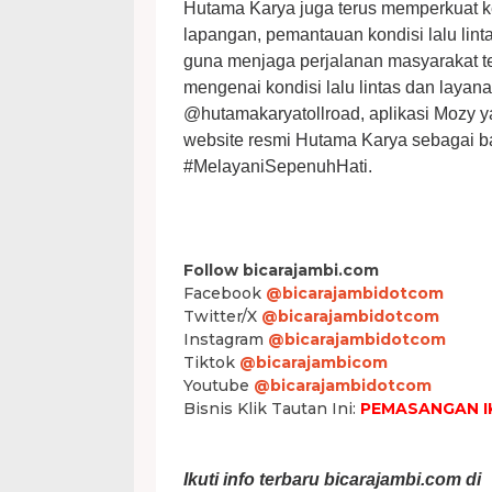
Hutama Karya juga terus memperkuat k
lapangan, pemantauan kondisi lalu linta
guna menjaga perjalanan masyarakat tet
mengenai kondisi lalu lintas dan layana
@hutamakaryatollroad, aplikasi Mozy ya
website resmi Hutama Karya sebagai b
#MelayaniSepenuhHati.
Follow bicarajambi.com
Facebook
@bicarajambidotcom
Twitter/X
@bicarajambidotcom
Instagram
@bicarajambidotcom
Tiktok
@bicarajambicom
Youtube
@bicarajambidotcom
Bisnis Klik Tautan Ini:
PEMASANGAN I
Ikuti info terbaru bicarajambi.com di