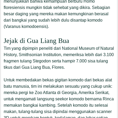
menunjukkan bahwa kemampuan berburu
Homo
floresiensis
mungkin tidak sehebat yang dikira. Sebagian
besar daging yang mereka makan kemungkinan berasal
dari bangkai yang sudah lebih dulu disantap komodo
(
Varanus komodoensis
).
Jejak di Gua Liang Bua
Tim yang dipimpin peneliti dari National Museum of Natural
History, Smithsonian Institution, memeriksa lebih dari 3.100
fragmen tulang
Stegodon
serta hampir 7.000 sisa tulang
tikus dari Gua Liang Bua, Flores.
Untuk membedakan bekas gigitan komodo dari bekas alat
batu manusia, tim ini melakukan sesuatu yang cukup unik:
mereka pergi ke Zoo Atlanta di Georgia, Amerika Serikat,
untuk mengamati langsung seekor komodo bernama Rinca
memakan bangkai kambing. Setelah komodo itu selesai
makan, tulang-tulang sisa dipindai menggunakan scanner
3D untuk merekam bentuk, kedalaman, dan lebar setiap