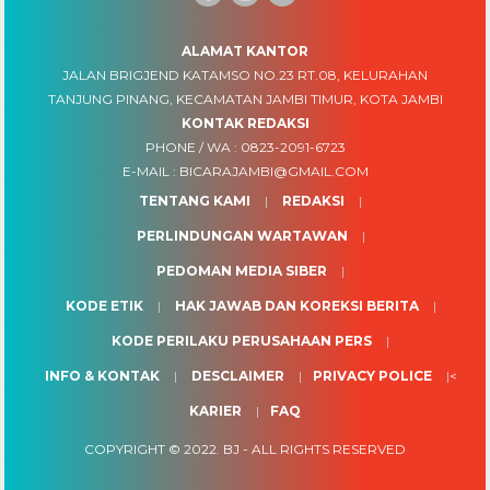
ALAMAT KANTOR
JALAN BRIGJEND KATAMSO NO.23 RT.08, KELURAHAN
TANJUNG PINANG, KECAMATAN JAMBI TIMUR, KOTA JAMBI
KONTAK REDAKSI
PHONE / WA :
0823-2091-6723
E-MAIL :
BICARAJAMBI@GMAIL.COM
TENTANG KAMI
REDAKSI
PERLINDUNGAN WARTAWAN
PEDOMAN MEDIA SIBER
KODE ETIK
HAK JAWAB DAN KOREKSI BERITA
KODE PERILAKU PERUSAHAAN PERS
INFO & KONTAK
DESCLAIMER
PRIVACY POLICE
<
KARIER
FAQ
COPYRIGHT © 2022.
BJ
- ALL RIGHTS RESERVED