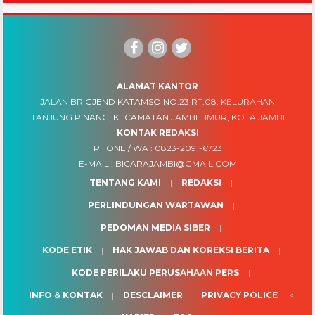
ALAMAT KANTOR
JALAN BRIGJEND KATAMSO NO.23 RT.08, KELURAHAN
TANJUNG PINANG, KECAMATAN JAMBI TIMUR, KOTA JAMBI
KONTAK REDAKSI
PHONE / WA :
0823-2091-6723
E-MAIL :
BICARAJAMBI@GMAIL.COM
TENTANG KAMI
REDAKSI
PERLINDUNGAN WARTAWAN
PEDOMAN MEDIA SIBER
KODE ETIK
HAK JAWAB DAN KOREKSI BERITA
KODE PERILAKU PERUSAHAAN PERS
INFO & KONTAK
DESCLAIMER
PRIVACY POLICE
<