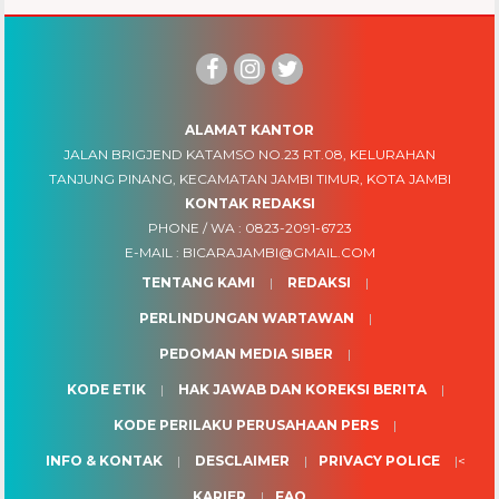
ALAMAT KANTOR
JALAN BRIGJEND KATAMSO NO.23 RT.08, KELURAHAN
TANJUNG PINANG, KECAMATAN JAMBI TIMUR, KOTA JAMBI
KONTAK REDAKSI
PHONE / WA :
0823-2091-6723
E-MAIL :
BICARAJAMBI@GMAIL.COM
TENTANG KAMI
REDAKSI
PERLINDUNGAN WARTAWAN
PEDOMAN MEDIA SIBER
KODE ETIK
HAK JAWAB DAN KOREKSI BERITA
KODE PERILAKU PERUSAHAAN PERS
INFO & KONTAK
DESCLAIMER
PRIVACY POLICE
<
KARIER
FAQ