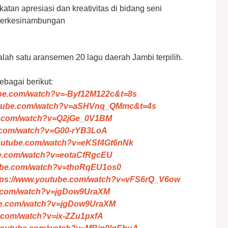
tan apresiasi dan kreativitas di bidang seni
berkesinambungan
ah satu aransemen 20 lagu daerah Jambi terpilih.
ebagai berikut:
ube.com/watch?v=-Byf12M122c&t=8s
outube.com/watch?v=aSHVnq_QMmc&t=4s
be.com/watch?v=Q2jGe_0V1BM
e.com/watch?v=G00-rYB3LoA
youtube.com/watch?v=eKSf4Gt6nNk
be.com/watch?v=eotaCfRgcEU
tube.com/watch?v=thoRqEU1os0
tps://www.youtube.com/watch?v=vFS6rQ_V6ow
e.com/watch?v=jgDow9UraXM
be.com/watch?v=jgDow9UraXM
e.com/watch?v=ix-ZZu1pxfA