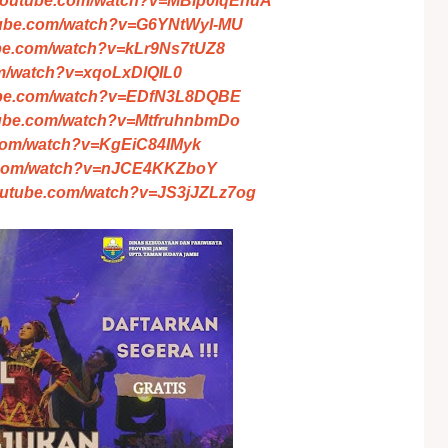
.youtube.com/watch?v=MBip0lqEhuA
tube.com/watch?v=G6YNtWyI-MU
ube.com/watch?v=kLr9Ns7tUZ8
om/watch?v=xqoLxDlQIL0
tube.com/watch?v=EDfN3L8DQBE
tube.com/watch?v=MtfruhnbmDo
.com/watch?v=KgEiC84IMyk
e.com/watch?v=nJCE4KKZboY
outube.com/watch?v=JS3jJZLz7og