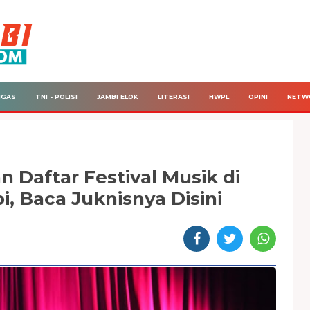
IGAS
TNI - POLISI
JAMBI ELOK
LITERASI
HWPL
OPINI
NETW
 Daftar Festival Musik di
 Baca Juknisnya Disini