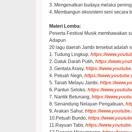
3. Mengenalkan budaya melalui peningka
4. Membangun ekosistem seni secara 
Materi Lomba:
Peserta Festival Musik membawakan sal
Adapun
20 lagu daerah Jambi tersebut adalah s
1. Tudung Lingkup,
https://www.yout
2. Datuk Darah Putih,
https://www.y
3. Gentala Arasy,
https://www.youtu
4. Petuah Negri,
https://www.youtub
5. Tanah Melayu Jambi,
https://www.
6. Pantun Seloko,
https://www.youtu
7. Nantik Betunang,
https://www.you
8. Senandung Nelayan Pengabuan,
ht
9. Arakan Sahur,
https://www.youtub
10.Petuah Bundo,
https://www.youtu
11.Rayuan Tabir,
https://www.youtub