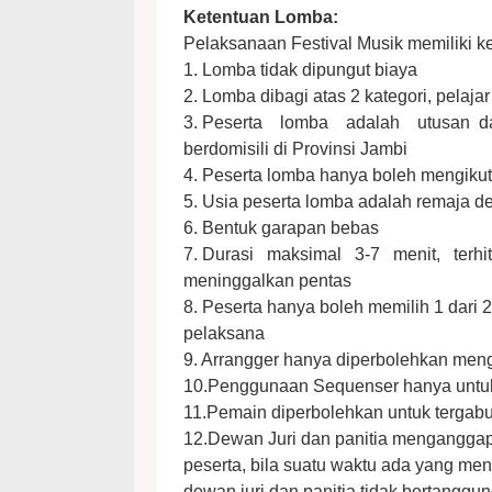
Ketentuan Lomba:
Pelaksanaan Festival Musik memiliki ke
1. Lomba tidak dipungut biaya
2. Lomba dibagi atas 2 kategori, pelaj
3. Peserta lomba adalah utusan d
berdomisili di Provinsi Jambi
4. Peserta lomba hanya boleh mengikuti
5. Usia peserta lomba adalah remaja d
6. Bentuk garapan bebas
7. Durasi maksimal 3-7 menit, terh
meninggalkan pentas
8. Peserta hanya boleh memilih 1 dari 2
pelaksana
9. Arrangger hanya diperbolehkan men
10.Penggunaan Sequenser hanya untuk 
11.Pemain diperbolehkan untuk tergab
12.Dewan Juri dan panitia menganggap 
peserta, bila suatu waktu ada yang men
dewan juri dan panitia tidak bertanggu