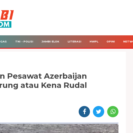
IGAS
TNI - POLISI
JAMBI ELOK
LITERASI
HWPL
OPINI
NETW
n Pesawat Azerbaijan
urung atau Kena Rudal