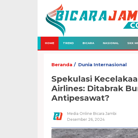
HOME
TREND
BICARA
NASIONAL
SKK M
Beranda
Dunia Internasional
Spekulasi Kecelakaa
Airlines: Ditabrak B
Antipesawat?
Media Online Bicara Jambi
Desember 26, 2024