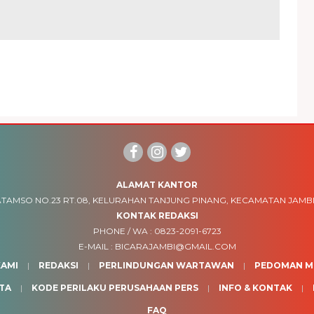
ALAMAT KANTOR
TAMSO NO.23 RT.08, KELURAHAN TANJUNG PINANG, KECAMATAN JAMBI
KONTAK REDAKSI
PHONE / WA :
0823-2091-6723
E-MAIL :
BICARAJAMBI@GMAIL.COM
AMI
REDAKSI
PERLINDUNGAN WARTAWAN
PEDOMAN ME
TA
KODE PERILAKU PERUSAHAAN PERS
INFO & KONTAK
FAQ